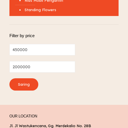
Rias Mobil Pengantin
Standing Flowers
Filter by price
Harga
terendah
Harga
tertinggi
Saring
OUR LOCATION
Jl. Jl Wastukencana, Gg. Merdekalio No. 28B