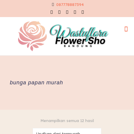
087778887394
bunga papan murah
Diurutkan
Menampilkan semua 12 hasil
menurut
harga: