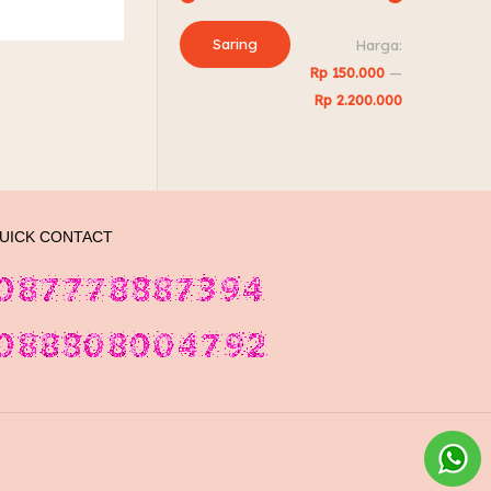
Harga
Harga
Saring
Harga:
terendah
tertinggi
Rp 150.000
—
Rp 2.200.000
UICK CONTACT