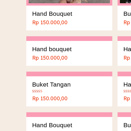
Hand Bouquet
Bu
Rp
150.000,00
Rp
Hand bouquet
Ha
Rp
150.000,00
Rp
Buket Tangan
Ha
Dinilai
Dinil
Rp
150.000,00
Rp
5.00
5.00
dari 5
dari 
Hand Bouquet
Bu