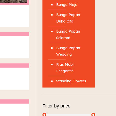
Bunga Meja
Bunga Papan
Duka Cita
Bunga Papan
Selamat
Bunga Papan
Wedding
Rias Mobil
Pengantin
Standing Flowers
Filter by price