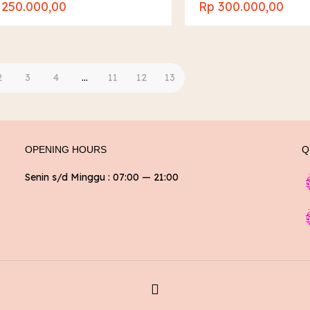
250.000,00
Rp
300.000,00
2
3
4
…
11
12
13
OPENING HOURS
Q
Senin s/d Minggu : 07:00 — 21:00