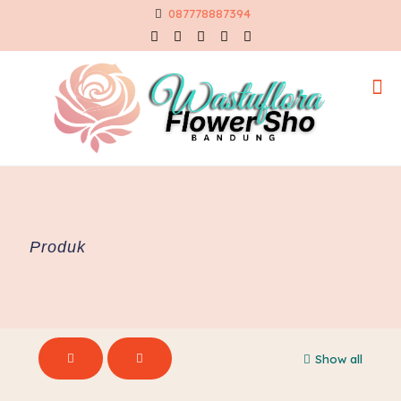
087778887394
Produk
Show all