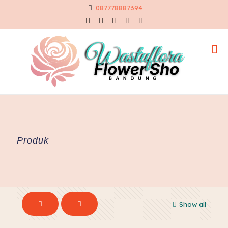
087778887394
Produk
Show all