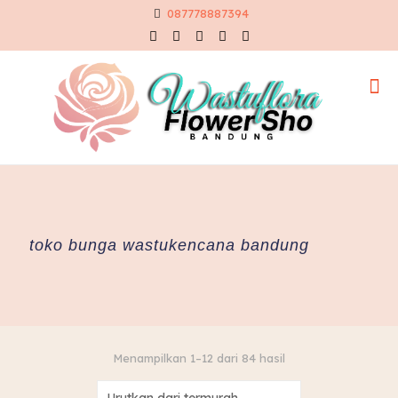
087778887394
toko bunga wastukencana bandung
Diurutkan
Menampilkan 1–12 dari 84 hasil
menurut
harga: