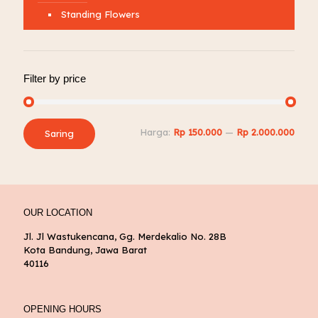
Standing Flowers
Filter by price
Harga
Harga
Harga:
Rp 150.000
—
Rp 2.000.000
Saring
terendah
tertinggi
OUR LOCATION
Jl. Jl Wastukencana, Gg. Merdekalio No. 28B
Kota Bandung, Jawa Barat
40116
OPENING HOURS