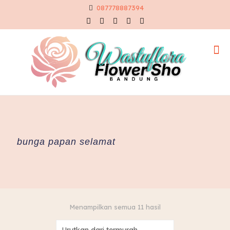
087778887394
bunga papan selamat
Diurutkan
Menampilkan semua 11 hasil
menurut
harga: